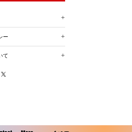
てください。サイズ、素材、取扱説
シー
徴やおすすめのポイントなどを説明
を入力してください。顧客が商品に
いて
や、不備があった場合に行う手続き
ましょう。内容を明確にすることで
得し、安心して商品を購入していた
要時間、梱包など、商品の配送に関
ください。配送情報を明確にするこ
を獲得し、安心して商品を購入して