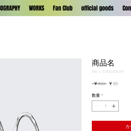
COGRAPHY
WORKS
Fan Club
official goods
Con
商品名
SKU： 671253175371
通
セ
 ￥100 
￥95
常
ー
価
ル
数量
*
格
価
格
カ