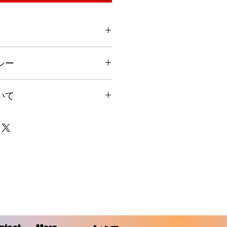
てください。サイズ、素材、取扱説
シー
徴やおすすめのポイントなどを説明
を入力してください。顧客が商品に
いて
や、不備があった場合に行う手続き
ましょう。内容を明確にすることで
得し、安心して商品を購入していた
要時間、梱包など、商品の配送に関
ください。配送情報を明確にするこ
を獲得し、安心して商品を購入して