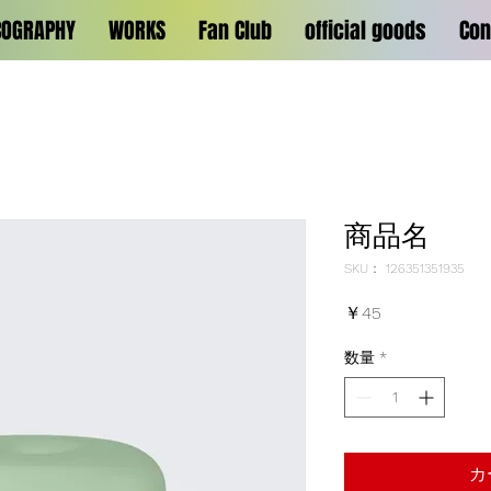
COGRAPHY
WORKS
Fan Club
official goods
Con
商品名
SKU： 126351351935
価
￥45
格
数量
*
カ